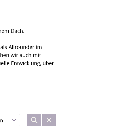
inem Dach.
als Allrounder im
chen wir auch mit
elle Entwicklung, über
km