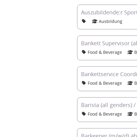
Auszubildende:r Spor
Ausbildung
Bankett Supervisor (a
Food & Beverage
B
Bankettservice Coord
Food & Beverage
B
Barista (all genders) 
Food & Beverage
B
Barkeeper (m/w/d) a