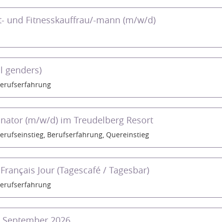
t- und Fitnesskauffrau/-mann (m/w/d)
ll genders)
erufserfahrung
inator (m/w/d) im Treudelberg Resort
erufseinstieg, Berufserfahrung, Quereinstieg
/ Français Jour (Tagescafé / Tagesbar)
erufserfahrung
b September 2026